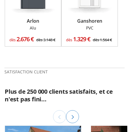
Arlon
Ganshoren
Alu
PVC
2.676
€
1.329
€
dès
dès
3.148
€
dès
dès
1.564
€
SATISFACTION CLIENT
Plus de 250 000 clients satisfaits, et ce
n'est pas fini...