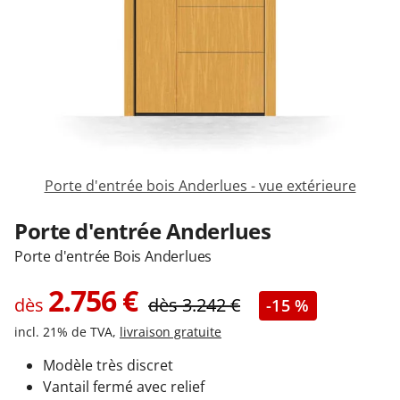
Garages & Carports
Clôtures et portails
M'identifier
Porte d'entrée bois Anderlues - vue extérieure
Conseils gratuits
Porte d'entrée Anderlues
Porte d'entrée Bois Anderlues
2.756
€
dès
dès
3.242
€
-15 %
incl. 21% de TVA,
livraison gratuite
Modèle très discret
Vantail fermé avec relief