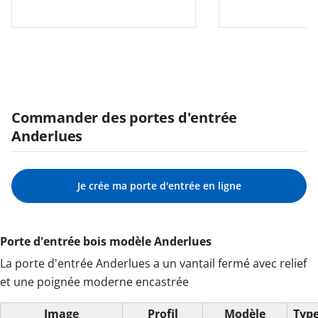
Commander des portes d'entrée
Anderlues
Je crée ma porte d'entrée en ligne
Porte d'entrée bois modèle Anderlues
La porte d'entrée Anderlues a un vantail fermé avec relief
et une poignée moderne encastrée
Image
Profil
Modèle
Type