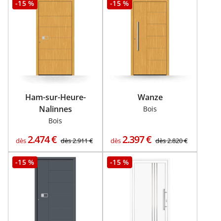
-15 %
-15 %
Ham-sur-Heure-
Wanze
Nalinnes
Bois
Bois
2.474
€
2.397
€
dès
dès
2.911
€
dès
dès
2.820
€
-15 %
-15 %