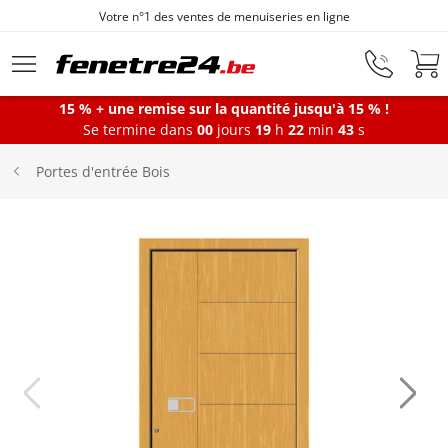
Votre n°1 des ventes de menuiseries en ligne
Aller au contenu principal
15 % + une remise sur la quantité jusqu'à 15 % !
Se termine dans
00
jours
19
h
22
min
43
s
Fenêtres
Portes d'entrée Bois
Portes-fenêtres
Baies vitrées
Portes d'entrée
Protections solaires