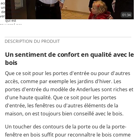
accord pour
un transfert
de données
01:34
vers YouTube
qui est
gouverné par
leur politique
de
confidentialité.
DESCRIPTION DU PRODUIT
Plus
d'informations
Un sentiment de confort en qualité avec le
LANCER
LA VIDÉO
bois
Que ce soit pour les portes d'entrée ou pour d'autres
accès, comme par exemple les jardins d'hiver. Les
portes d'entrée du modèle de Anderlues sont riches et
d'une haute qualité. Que ce soit pour les portes
d'entrée, les fenêtres ou d'autres éléments de la
maison, on est toujours bien conseillé avec le bois.
Un toucher des contours de la porte ou de la porte-
fenêtre en bois suffit pour reconnaître le bois comme