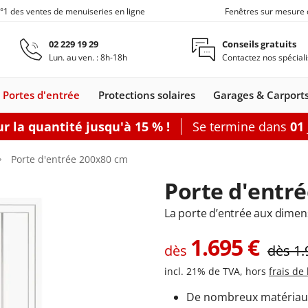
n°1 des ventes de menuiseries en ligne
Fenêtres sur mesure 
Aller au contenu principal
02 229 19 29
Conseils gratuits
Lun. au ven. : 8h-18h
Contactez nos spéciali
Portes d'entrée
Protections solaires
Garages & Carport
r la quantité jusqu'à 15 % !
Se termine dans
01
Carports
Fenêtres de toit
Portes de service
Clôtures
Fenêtre coulissante
Accessoires
Options
Porte d'entrée 200x80 cm
Accouplement
Baie vitrée 2
Porte d'entr
Produits d'en
Baie vitrée 3
Joints de fen
Baie vitrée 4
La porte d’entrée aux dime
nêtres
leil
s coulissants
rtes d'entrée
Fenêtres Alu
Baie accordéon
Carports
Portes-fenêtres
Stores
Fenêtres de toit
Portes de
Clôtures alu
Baie soulevante-
Stores enrouleurs
Portes-fenêtres Alu
Carports
Portes de
Carports avec abri
Fenêtre coulissa
Pergolas
Grillages rigid
Portes de
Plus d'access
Accessoires
1.695
€
les
s
Bois
adossés
bannes
Bois-Alu
service Acier
autoportants
coulissante
extérieurs
dès
service
de jardin
service
dès
1.
Bois
PVC
incl. 21% de TVA, hors
frais de 
porte-fenêtre
 baie vitrée
rer
Configurer
Configurer
Configurer
Configurer
Configurer
De nombreux matériaux :
Configurer
Configurer
Configurer
Configurer une porte de service