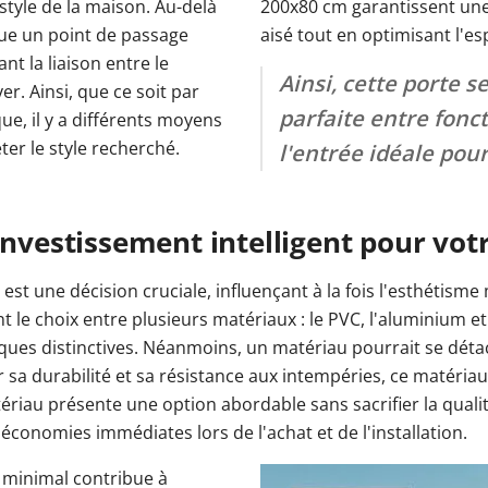
style de la maison. Au-delà
200x80 cm garantissent une
tue un point de passage
aisé tout en optimisant l'es
t la liaison entre le
Ainsi, cette porte 
r. Ainsi, que ce soit par
parfaite entre fonc
e, il y a différents moyens
er le style recherché.
l'entrée idéale pour
investissement intelligent pour vot
t une décision cruciale, influençant à la fois l'esthétisme m
le choix entre plusieurs matériaux : le PVC, l'aluminium 
ques distinctives. Néanmoins, un matériau pourrait se déta
r sa durabilité et sa résistance aux intempéries, ce matéri
ériau présente une option abordable sans sacrifier la qual
s économies immédiates lors de l'achat et de l'installation.
n minimal contribue à