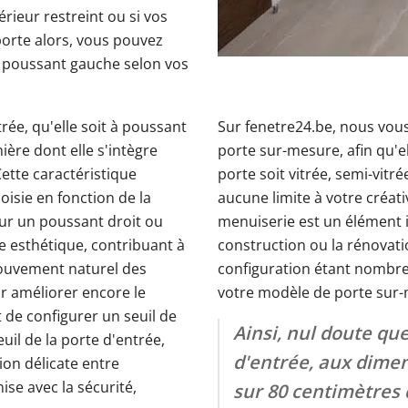
rieur restreint ou si vos
orte alors, vous pouvez
n poussant gauche selon vos
rée, qu'elle soit à poussant
Sur fenetre24.be, nous vous 
ère dont elle s'intègre
porte sur-mesure, afin qu'e
ette caractéristique
porte soit vitrée, semi-vitré
hoisie en fonction de la
aucune limite à votre créati
our un poussant droit ou
menuiserie est un élément i
 esthétique, contribuant à
construction ou la rénovati
e mouvement naturel des
configuration étant nombre
ur améliorer encore le
votre modèle de porte sur
t de configurer un seuil de
Ainsi, nul doute que
il de la porte d'entrée,
d'entrée, aux dime
on délicate entre
nise avec la sécurité,
sur 80 centimètres 