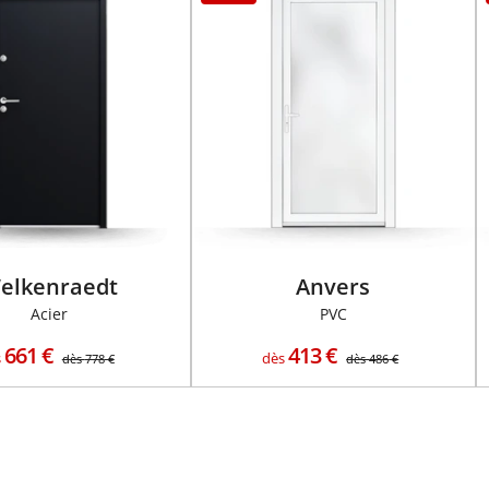
elkenraedt
Anvers
Acier
PVC
661
€
413
€
s
dès
dès
778
€
dès
486
€