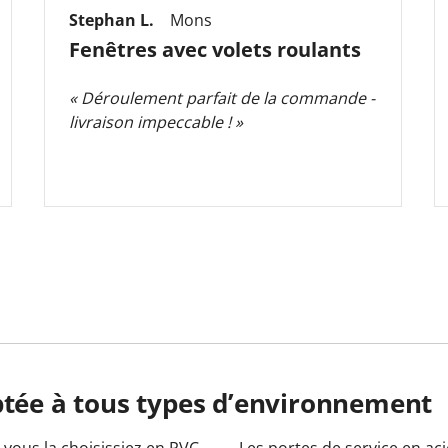
Stephan L.
Mons
Fenêtres avec volets roulants
« Déroulement parfait de la commande -
livraison impeccable ! »
ptée à tous types d’environnement
 vous la choisissiez en PVC
Les portes de service en aci