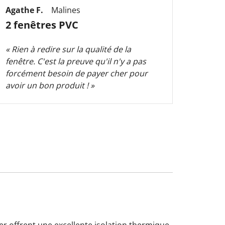
Agathe F.
Malines
Frédér
2 fenêtres PVC
16 f
« Rien à redire sur la qualité de la
« Je s
fenêtre. C'est la preuve qu'il n'y a pas
fenêtr
forcément besoin de payer cher pour
elle a
avoir un bon produit ! »
er offrent une excellente isolation thermique,