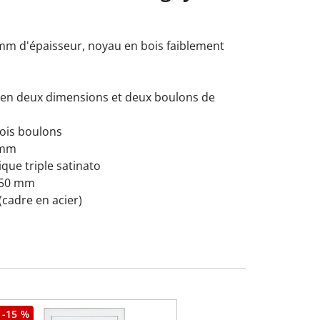
 mm d'épaisseur, noyau en bois faiblement
 en deux dimensions et deux boulons de
rois boulons
 mm
ique triple satinato
1/50 mm
(cadre en acier)
-15 %