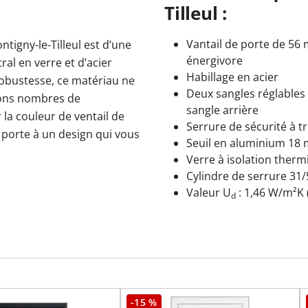
Tilleul :
Vantail de porte de 56
ntigny-le-Tilleul est d’une
énergivore
l en verre et d’acier
Habillage en acier
 robustesse, ce matériau ne
Deux sangles réglables
 bons nombres de
sangle arrière
 la couleur de ventail de
Serrure de sécurité à t
e porte à un design qui vous
Seuil en aluminium 18
Verre à isolation therm
Cylindre de serrure 3
Valeur U
: 1,46 W/m²K 
d
-15 %