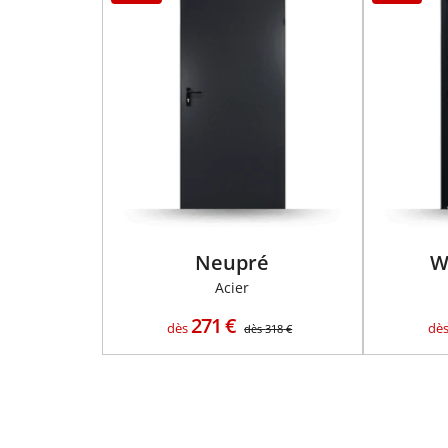
Neupré
W
Acier
271
€
dès
dè
dès
318
€