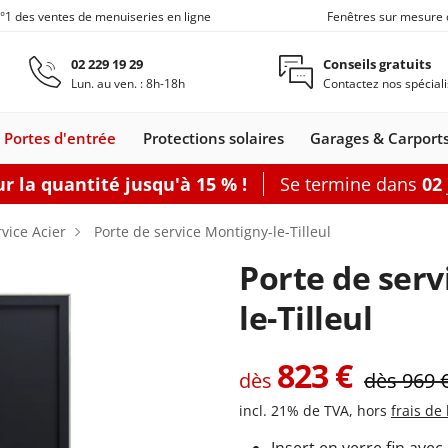
n°1 des ventes de menuiseries en ligne
Fenêtres sur mesure 
Aller au contenu principal
02 229 19 29
Conseils gratuits
Lun. au ven. : 8h-18h
Contactez nos spéciali
Portes d'entrée
Protections solaires
Garages & Carport
r la quantité jusqu'à 15 % !
Se termine dans
02
Carports
Fenêtres de toit
Portes de service
Clôtures
Fenêtre coulissante
Accessoires
Options
rvice Acier
Porte de service Montigny-le-Tilleul
Accouplement
Baie vitrée 2
Porte de serv
Produits d'en
Baie vitrée 3
Joints de fen
Baie vitrée 4
le-Tilleul
nêtres
leil
s coulissants
rtes d'entrée
Fenêtres Alu
Baie accordéon
Carports
Portes-fenêtres
Stores
Fenêtres de toit
Portes de
Clôtures alu
Baie soulevante-
Stores enrouleurs
Portes-fenêtres Alu
Carports
Portes de
Carports avec abri
Fenêtre coulissa
Pergolas
Grillages rigid
Portes de
Plus d'access
Accessoires
les
s
Bois
adossés
bannes
Bois-Alu
service Acier
autoportants
coulissante
extérieurs
service
de jardin
service
823
€
dès
dès
969
Bois
PVC
incl. 21% de TVA, hors
frais de 
porte-fenêtre
 baie vitrée
rer
Configurer
Configurer
Configurer
Configurer
Configurer
Configurer
Configurer
Configurer
Configurer une porte de service