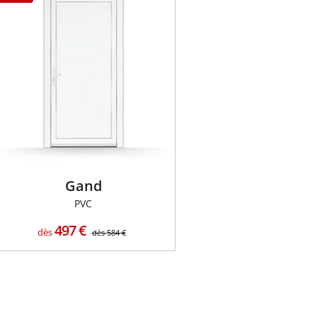
Gand
PVC
497
€
dès
dès
584
€