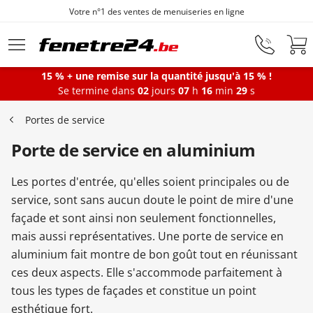
Votre n°1 des ventes de menuiseries en ligne
Aller au contenu principal
15 % + une remise sur la quantité jusqu'à 15 % !
Se termine dans
02
jours
07
h
16
min
29
s
Fenêtres
Portes de service
Porte de service en aluminium
Portes-fenêtres
Les portes d'entrée, qu'elles soient principales ou de
Baies vitrées
service, sont sans aucun doute le point de mire d'une
façade et sont ainsi non seulement fonctionnelles,
mais aussi représentatives. Une porte de service en
Portes d'entrée
aluminium fait montre de bon goût tout en réunissant
ces deux aspects. Elle s'accommode parfaitement à
tous les types de façades et constitue un point
Protections solaires
esthétique fort.