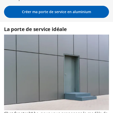
Garages & Carports
Créer ma porte de service en aluminium
La porte de service idéale
Clôtures et portails
M'identifier
Conseils gratuits