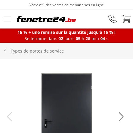
Votre n°1 des ventes de menuiseries en ligne
Aller au contenu principal
15 % + une remise sur la quantité jusqu'à 15 % !
Se termine dans
02
jours
05
h
26
min
04
s
Fenêtres
Types de portes de service
Portes-fenêtres
Baies vitrées
Portes d'entrée
Protections solaires