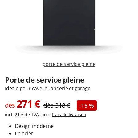
Garages & Carports
Clôtures et portails
M'identifier
porte de service pleine
Conseils gratuits
Porte de service pleine
Idéale pour cave, buanderie et garage
271
€
dès
dès
318
€
-15 %
incl. 21% de TVA, hors
frais de livraison
Design moderne
En acier