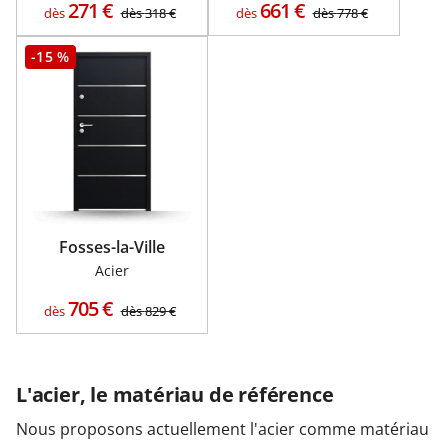
271
€
661
€
dès
dès
318
€
dès
dès
778
€
-15 %
Fosses-la-Ville
Acier
705
€
dès
dès
829
€
L'acier, le matériau de référence
Nous proposons actuellement l'acier comme matériau