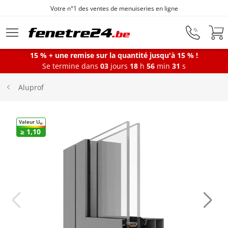
Votre n°1 des ventes de menuiseries en ligne
Aller au contenu principal
15 % + une remise sur la quantité jusqu'à 15 % !
Se termine dans
03
jours
18
h
56
min
30
s
Fenêtres
Aluprof
Portes-fenêtres
Valeur U
W
≥ 1,10
Baies vitrées
Portes d'entrée
Protections solaires