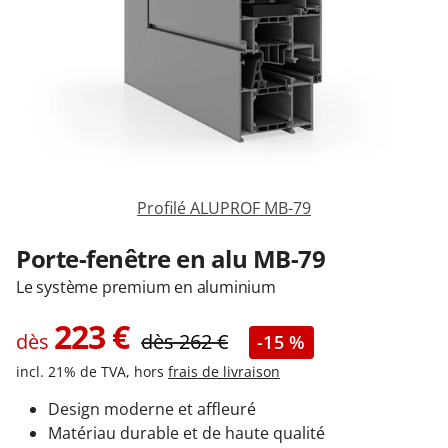
Garages & Carports
Clôtures et portails
M'identifier
Profilé ALUPROF MB-79
Conseils gratuits
Porte-fenêtre en alu MB-79
Le système premium en aluminium
223
€
dès
dès
262
€
-15 %
incl. 21% de TVA, hors
frais de livraison
Design moderne et affleuré
Matériau durable et de haute qualité