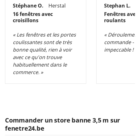
Stéphane O.
Herstal
Stephan L.
M
16 fenêtres avec
Fenêtres avec 
croisillons
roulants
« Les fenêtres et les portes
« Déroulement p
coulissantes sont de très
commande - liv
bonne qualité, rien à voir
impeccable ! »
avec ce qu'on trouve
habituellement dans le
commerce. »
Commander un store banne 3,5 m sur
fenetre24.be