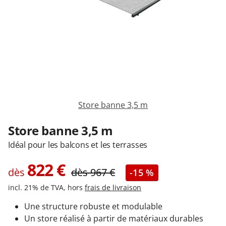
Garages & Carports
Clôtures et portails
M'identifier
Store banne 3,5 m
Conseils gratuits
Store banne 3,5 m
Idéal pour les balcons et les terrasses
822
€
dès
dès
967
€
-15 %
incl. 21% de TVA, hors
frais de livraison
Une structure robuste et modulable
Un store réalisé à partir de matériaux durables