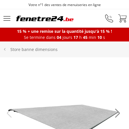
Votre n°1 des ventes de menuiseries en ligne
Aller au contenu principal
15 % + une remise sur la quantité jusqu'à 15 % !
Se termine dans
04
jours
17
h
45
min
09
s
Fenêtres
Store banne dimensions
Portes-fenêtres
Baies vitrées
Portes d'entrée
Protections solaires