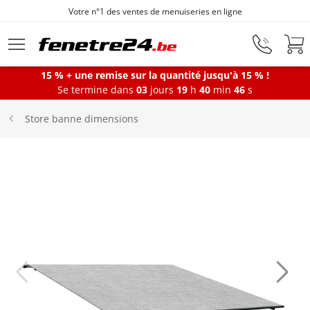
Votre n°1 des ventes de menuiseries en ligne
Aller au contenu principal
15 % + une remise sur la quantité jusqu'à 15 % !
Se termine dans
03
jours
19
h
40
min
46
s
Fenêtres
Store banne dimensions
Portes-fenêtres
Baies vitrées
Portes d'entrée
Protections solaires