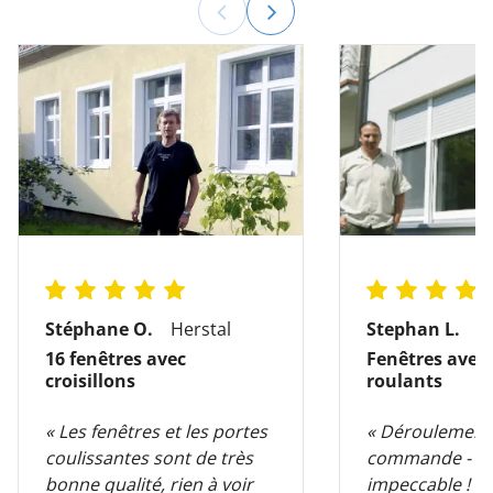
Stéphane O.
Herstal
Stephan L.
M
16 fenêtres avec
Fenêtres avec 
croisillons
roulants
« Les fenêtres et les portes
« Déroulement p
coulissantes sont de très
commande - liv
bonne qualité, rien à voir
impeccable ! »