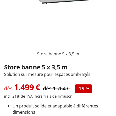
Garages & Carports
Clôtures et portails
M'identifier
Store banne 5 x 3,5 m
Conseils gratuits
Store banne 5 x 3,5 m
Solution sur mesure pour espaces ombragés
1.499
€
dès
dès
1.764
€
-15 %
incl. 21% de TVA, hors
frais de livraison
Un produit solide et adaptable à différentes
dimensions