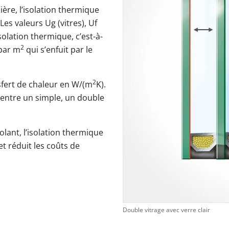
ière, l’isolation thermique
es valeurs Ug (vitres), Uf
solation thermique, c’est-à-
2
 par m
qui s’enfuit par le
2
nsfert de chaleur en W/(m
K).
 entre un simple, un double
olant, l’isolation thermique
t réduit les coûts de
Double vitrage avec verre clair