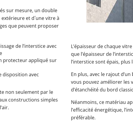
qués sur mesure, un double
 extérieure et d´une vitre à
tages que peuvent proposer
ssage de l’interstice avec
L’épaisseur de chaque vitre 
e
que l’épaisseur de l’interstic
m protecteur appliqué sur
l’interstice sont épais, plus 
En plus, avec le rajout d’u
e disposition avec
vous pouvez améliorer les v
d’étanchéité du bord classi
inte non seulement par le
aux constructions simples
Néanmoins, ce matériau app
’air.
l’efficacité énergétique, l’i
préférable.