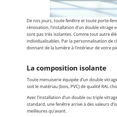
Autres liens
Autres liens
Autres liens
Autres liens
Autres liens
Autres liens
Autres liens
Dimensions de fenêtres
Types de portes-fenêtres
Types de baies vitrées
Volets roulants électriques
Dimensions de baies vit
Couleurs de fenêtres
Dimensions des porte
Volets roulants sola
De nos jours, toute fenêtre et toute porte-fe
Textures de portes de garage sectionnelles
Portail gris anthracite
Clôture gris anthracite
Cou
Dimensions de portes d'entrée
Couleurs de por
rénovation, l’installation d’un double vitrage
Instructions & vidéos
Instructions & vidéos
Instructions & vidéos
Éclairage de carport
Instructions & vidéos
sont pas très isolantes. Comme tout autre él
Instructions & vidéos
Instructions & vidéos
Montage de la porte-fenêtre
Montage de la baie vitrée
Montage d'une protection solaire extérieure
Vidéos & instruction
Vidéos & instruct
Vi
individualisables. Par la personnalisation de 
Montage de la fenêtre
Vidéos & instructions
Montage de la porte d'entrée
Pose d'un portail
Pose d'une clôture
Montage de la po
Vidéos
Instructions & vidéos
donnant de la lumière à l’intérieur de votre pi
Montage d'une porte de garage
Construire un 
Vidéos & instructions
Vidéos & instructions
La composition isolante
Toute menuiserie équipée d’un double vitrage 
soit le matériau (bois, PVC) de qualité RAL cho
Avec l’installation d’un double ou triple vitrag
standard, une fenêtre arrive à des valeurs d’
meilleures qu’avant.