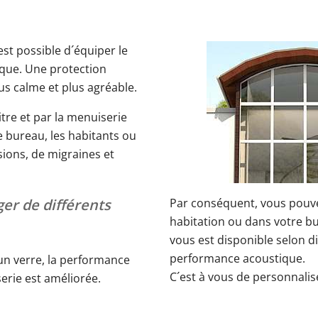
est possible d´équiper le
ique. Une protection
us calme et plus agréable.
itre et par la menuiserie
 bureau, les habitants ou
ions, de migraines et
ger de différents
Par conséquent, vous pouve
habitation ou dans votre bu
vous est disponible selon di
performance acoustique.
 un verre, la performance
C´est à vous de personnalis
erie est améliorée.