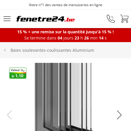
Votre n°1 des ventes de menuiseries en ligne
Aller au contenu principal
15 % + une remise sur la quantité jusqu'à 15 % !
Se termine dans
04
jours
23
h
26
min
13
s
Fenêtres
Baies soulevantes-coulissantes Aluminium
Portes-fenêtres
Valeur U
W
≥ 1,10
Baies vitrées
Portes d'entrée
Protections solaires