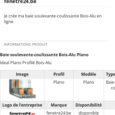
fenetre24.be
Je crée ma baie soulevante-coulissante Bois-Alu en
ligne
INFORMATIONS PRODUIT
Baie soulevante-coulissante Bois-Alu Plano
Ideal Plano Profilé Bois-Alu
Image
Profil
Modèle
Type
Plano
Plano
Baie
co
Logo de l‘entreprise
Marque
Disponibilité
fenetre24.be
disponible