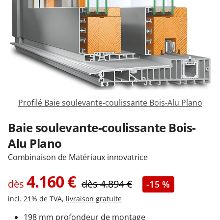
Garages & Carports
Clôtures et portails
M'identifier
Profilé Baie soulevante-coulissante Bois-Alu Plano
Conseils gratuits
Baie soulevante-coulissante Bois-
Alu Plano
Combinaison de Matériaux innovatrice
4.160
€
dès
dès
4.894
€
-15 %
incl. 21% de TVA,
livraison gratuite
198 mm profondeur de montage