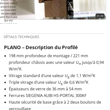
donnez votre
accord pour
un transfert
de données
01:39
vers YouTube
qui est
gouverné par
leur politique
de
confidentialité.
DÉTAILS TECHNIQUES
Plus
d'informations
PLANO – Description du Profilé
LANCER
LA VIDÉO
198 mm profondeur de montage / 221 mm
profondeur châssis avec une valeur U
jusqu’à 0,94
w
W/m²K
Vitrage standard d’une valeur U
de 1,1 W/m²K
g
Triple vitrage d’une valeur U
de 0,6 W/m²K
g
Épaisseurs de verre de 36 mm à 54 mm
Ferrures SIEGENIA AUBI HS-PORTAL 300KF
Haute sécurité de base grâce à 2 deux boulons de
verrouillage