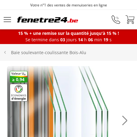
Votre n°1 des ventes de menuiseries en ligne
Aller au contenu principal
15 % + une remise sur la quantité jusqu'à 15 % !
Se termine dans
03
jours
14
h
06
min
18
s
Fenêtres
Baie soulevante-coulissante Bois-Alu
Portes-fenêtres
Valeur U
W
≥ 0,94
Baies vitrées
Portes d'entrée
Protections solaires