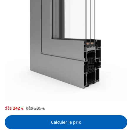
dès
242
€
dès
285
€
Calculer le prix