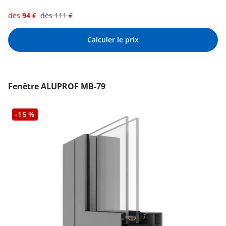
dès
94
€
dès
111
€
Calculer le prix
Fenêtre ALUPROF MB-79
-15 %