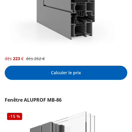
dès
223
€
dès
262
€
Calculer le prix
Fenêtre ALUPROF MB-86
-15 %