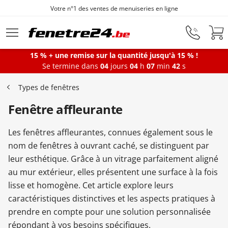
ies en ligne
Fenêtres sur mesure depui
Aller au contenu principal
15 % + une remise sur la quantité jusqu'à 15 % !
Se termine dans
04
jours
04
h
07
min
41
s
Fenêtres
Types de fenêtres
Fenêtre affleurante
Portes-fenêtres
Les fenêtres affleurantes, connues également sous le
Baies vitrées
nom de fenêtres à ouvrant caché, se distinguent par
leur esthétique. Grâce à un vitrage parfaitement aligné
au mur extérieur, elles présentent une surface à la fois
Portes d'entrée
lisse et homogène. Cet article explore leurs
caractéristiques distinctives et les aspects pratiques à
prendre en compte pour une solution personnalisée
Protections solaires
répondant à vos besoins spécifiques.