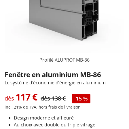
Garages & Carports
Clôtures et portails
M'identifier
Profilé ALUPROF MB-86
Conseils gratuits
Fenêtre en aluminium MB-86
Le système d'économie d'énergie en aluminium
117
€
dès
dès
138
€
-15 %
incl. 21% de TVA, hors
frais de livraison
Design moderne et affleuré
Au choix avec double ou triple vitrage