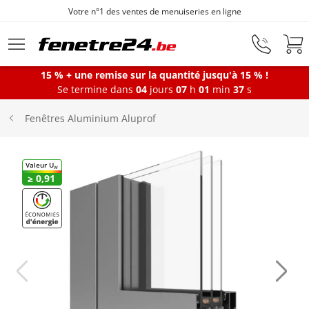
ne
Fenêtres sur mesure depuis 1872
Aller au contenu principal
15 % + une remise sur la quantité jusqu'à 15 % !
Se termine dans
04
jours
07
h
01
min
36
s
Fenêtres
Fenêtres Aluminium Aluprof
Portes-fenêtres
Valeur U
W
≥ 0,91
Baies vitrées
Portes d'entrée
Protections solaires