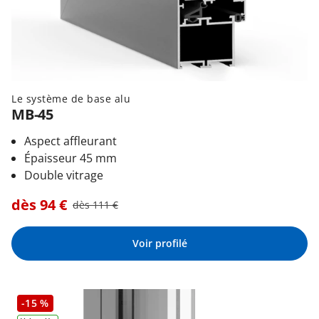
Le système de base alu
MB-45
Aspect affleurant
Épaisseur 45 mm
Double vitrage
dès
94
€
dès
111
€
Voir profilé
-15 %