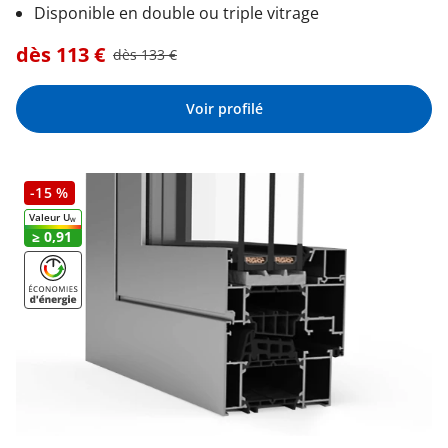
Disponible en double ou triple vitrage
dès
113
€
dès
133
€
Voir profilé
-15 %
Valeur U
W
≥ 0,91