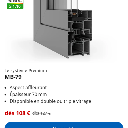
Valeur U
W
≥ 1,10
Le système Premium
MB-79
Aspect affleurant
Épaisseur 70 mm
Disponible en double ou triple vitrage
dès
108
€
dès
127
€