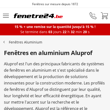
Fenêtres sur mesure depuis 1872
Aller au contenu principal
15 % + une remise sur la quantité jusqu'à 15 % !
Se termine dans
03
jours
22
h
32
min
19
s
Fenêtres
Fenêtres Aluminium
Fenêtres en aluminium Aluprof
Portes-fenêtres
Aluprof est l'un des principaux fabricants de systèmes
Baies vitrées
de fenêtres en aluminium et s'est spécialisé dans le
développement et la production de solutions
innovantes pour la construction moderne. Les profilés
Portes d'entrée
de fenêtres d'Aluprof se distinguent par leur qualité,
leur longévité et leur efficacité énergétique. En ayant
sur mettre l'accent sur la recherche et le
Protections solaires
développement, Aluprof est la référence et le