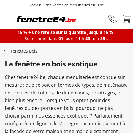
Votre n°1 des ventes de menuiseries en ligne
Aller au contenu principal
15 % + une remise sur la quantité jusqu'à 15 % !
Se termine dans
01
jours
11
h
53
min
39
s
Fenêtres
Fenêtres Bois
La fenêtre en bois exotique
Portes-fenêtres
Chez fenetre24.be, chaque menuiserie est conçue sur
Baies vitrées
mesure : que ce soit en termes de types, de matériaux,
de profilés, de coloris, de dimensions, de vitrages, et
bien plus encore. Lorsque vous optez pour des
Portes d'entrée
fenêtres ou des portes en bois, pourquoi ne pas
choisir parmi nos essences exotiques ? Parfaitement
configurée en ligne, elle s'intégre harmonieusement à
Protections solaires
la façade de votre maison et se marie élégamment