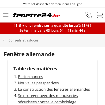
Votre n°1 des ventes de menuiseries en ligne
Aller au contenu principal
15 % + une remise sur la quantité jusqu'à 15 % !
Se termine dans
03
jours
04
h
48
min
44
s
Fenêtres
Conseils et astuces
Portes-fenêtres
Fenêtre allemande
Baies vitrées
Table des matières
Performances
Portes d'entrée
Nouvelles perspectives
La construction des fenêtres allemandes
Se protéger avec des menuiseries
Protections solaires
sécurisées contre le cambriolage