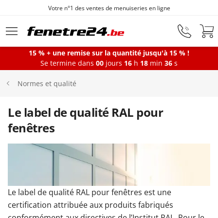
Votre n°1 des ventes de menuiseries en ligne
Aller au contenu principal
15 % + une remise sur la quantité jusqu'à 15 % !
Se termine dans
00
jours
16
h
18
min
36
s
Fenêtres
Normes et qualité
Portes-fenêtres
Le label de qualité RAL pour
fenêtres
Baies vitrées
Portes d'entrée
Le label de qualité RAL pour fenêtres est une
certification attribuée aux produits fabriqués
Protections solaires
conformément aux directives de l’Institut RAL. Pour le