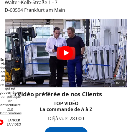
Walter-Kolb-Straße 1 - 7
D-60594 Frankfurt am Main
En lançant la
vidéo, vous
donnez votre
accord pour
un transfert
de données
02:37
vers YouTube
qui est
gouverné par
La Vidéo préférée de nos Clients
leur politique
de
TOP VIDÉO
confidentialité.
La commande de A à Z
Plus
d'informations
Déjà vue: 28.000
LANCER
LA VIDÉO