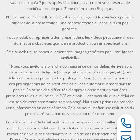
valables jusqu'à 7 jours après réception du virement sous réserve de
modifications de prix. Zone de livraison : Belgique.
Photos non contractuelles : les couleurs, le vitrage et les surfaces peuvent
différer de la présentation. Une représentation à l'échelle n'est pas
garantie.
Tout produit ou représentation présent dans les vidéos peut contenir des
informations obsolètes quant à sa production ou ses spécifications.
Ce site web utilise ponctuellement des images générées par l'intelligence
artificielle.
1
Nous vous invitons à prendre connaissance de nos
délais de livraison
.
Dans certains cas de figure (configurations spéciales, congés, etc.), les
délais de livraison peuvent être prolongés. Pour des raisons techniques,
ces prolongations ne peuvent être calculées automatiquement dans le
panier. En raison des difficultés d'approvisionnement en matières
premières telles que l'acier, le PVC et le bois, il est possible que le délai de
livraison de votre commande soit prolongé. Nous vous prions de prendre
cette information en considération. Cela ne peut justifier une réduction du
prix ni la rétractation de votre achat ultérieurement.
En tant que client de fenetre24.be, vous recevez occasionnellement par e-
mail, des recommandations de produits que vous pouvez à tout moment
révoquer en vous désinscrivant via le lien de désinscription présent dans
l’e-mail. Pour plus d’informations, veuillez consulter notre
politique de