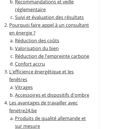
Carport moto
Dimensions des clôtures
Recommandations et veille
réglementaire
Suivi et évaluation des résultats
ue
c volet roulant
Fenêtre avec croisillons
Pergola bioclimatique
Sécuriser la porte-fenêtre
Pourquoi faire appel à un consultant
garage avec portillon
Types de carport
blanche
Portes d'entrée vitrées
en énergie ?
nos portes-fenêtres Schüco en
Réduction des coûts
nos fenêtres Schüco en aluminium
os baies vitrées Smart-Slide
os volets roulants extérieurs
nos portails en aluminium
os portes d'entrée alu
Valorisation du bien
Réduction de l'empreinte carbone
os portes de garage sectionnelles
Confort accru
L'efficience énergétique et les
fenêtres
Vitrages
Accessoires et dispositifs d'ombre
Les avantages de travailler avec
fenetre24.be
Produits de qualité allemande et
sur mesure