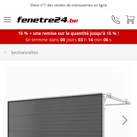
Votre n°1 des ventes de menuiseries en ligne
Aller au contenu principal
15 % + une remise sur la quantité jusqu'à 15 % !
Se termine dans
00
jours
03
h
14
min
06
s
Fenêtres
Sectionnelles
Portes-fenêtres
Baies vitrées
Portes d'entrée
Protections solaires