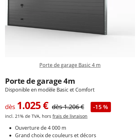
Garages & Carports
Clôtures et portails
M'identifier
Porte de garage Basic 4 m
Conseils gratuits
Porte de garage 4m
Disponible en modèle Basic et Comfort
1.025
€
dès
dès
1.206
€
-15 %
incl. 21% de TVA, hors
frais de livraison
Ouverture de 4 000 m
Grand choix de couleurs et décors