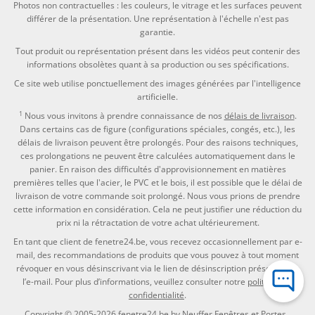
Photos non contractuelles : les couleurs, le vitrage et les surfaces peuvent
différer de la présentation. Une représentation à l'échelle n'est pas
garantie.
Tout produit ou représentation présent dans les vidéos peut contenir des
informations obsolètes quant à sa production ou ses spécifications.
Ce site web utilise ponctuellement des images générées par l'intelligence
artificielle.
1
Nous vous invitons à prendre connaissance de nos
délais de livraison
.
Dans certains cas de figure (configurations spéciales, congés, etc.), les
délais de livraison peuvent être prolongés. Pour des raisons techniques,
ces prolongations ne peuvent être calculées automatiquement dans le
panier. En raison des difficultés d'approvisionnement en matières
premières telles que l'acier, le PVC et le bois, il est possible que le délai de
livraison de votre commande soit prolongé. Nous vous prions de prendre
cette information en considération. Cela ne peut justifier une réduction du
prix ni la rétractation de votre achat ultérieurement.
En tant que client de fenetre24.be, vous recevez occasionnellement par e-
mail, des recommandations de produits que vous pouvez à tout moment
révoquer en vous désinscrivant via le lien de désinscription présent dans
l’e-mail. Pour plus d’informations, veuillez consulter notre
politique de
confidentialité
.
Copyright © 2005-2026
fenetre24.be
by
Neuffer Fenêtres et Portes