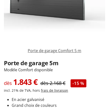
Garages & Carports
Clôtures et portails
M'identifier
Porte de garage Comfort 5 m
Conseils gratuits
Porte de garage 5m
Modèle Comfort disponible
1.843
€
dès
dès
2.168
€
-15 %
incl. 21% de TVA, hors
frais de livraison
En acier galvanisé
Grand choix de couleurs