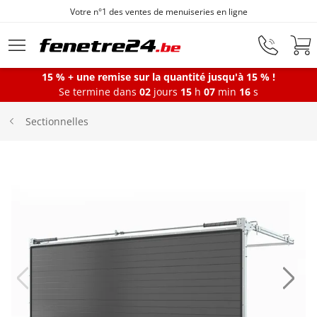
Votre n°1 des ventes de menuiseries en ligne
Aller au contenu principal
15 % + une remise sur la quantité jusqu'à 15 % !
Se termine dans
02
jours
15
h
07
min
16
s
Fenêtres
Sectionnelles
Portes-fenêtres
Baies vitrées
Portes d'entrée
Protections solaires