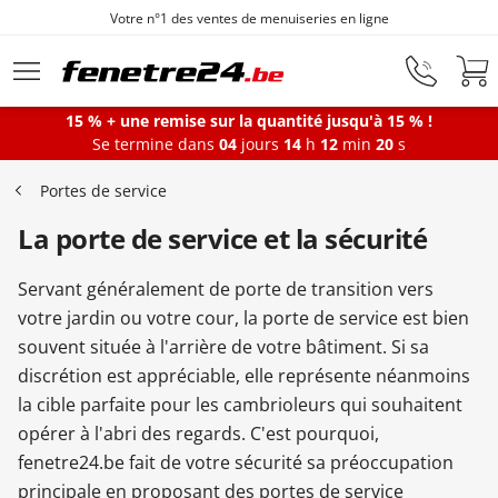
Votre n°1 des ventes de menuiseries en ligne
Aller au contenu principal
15 % + une remise sur la quantité jusqu'à 15 % !
Se termine dans
04
jours
14
h
12
min
19
s
Fenêtres
Portes de service
La porte de service et la sécurité
Portes-fenêtres
Servant généralement de porte de transition vers
Baies vitrées
votre jardin ou votre cour, la porte de service est bien
souvent située à l'arrière de votre bâtiment. Si sa
discrétion est appréciable, elle représente néanmoins
Portes d'entrée
la cible parfaite pour les cambrioleurs qui souhaitent
opérer à l'abri des regards. C'est pourquoi,
fenetre24.be fait de votre sécurité sa préoccupation
Protections solaires
principale en proposant des portes de service