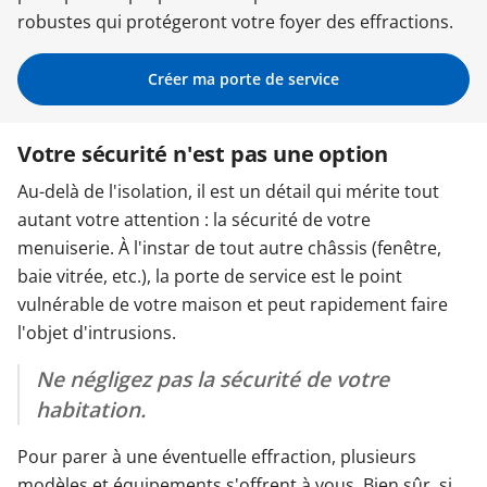
robustes qui protégeront votre foyer des effractions.
Garages & Carports
Créer ma porte de service
Clôtures et portails
Votre sécurité n'est pas une option
Au-delà de l'isolation, il est un détail qui mérite tout
M'identifier
autant votre attention : la sécurité de votre
menuiserie. À l'instar de tout autre châssis (fenêtre,
Conseils gratuits
baie vitrée, etc.), la porte de service est le point
vulnérable de votre maison et peut rapidement faire
l'objet d'intrusions.
Ne négligez pas la sécurité de votre
habitation.
Pour parer à une éventuelle effraction, plusieurs
modèles et équipements s'offrent à vous. Bien sûr, si